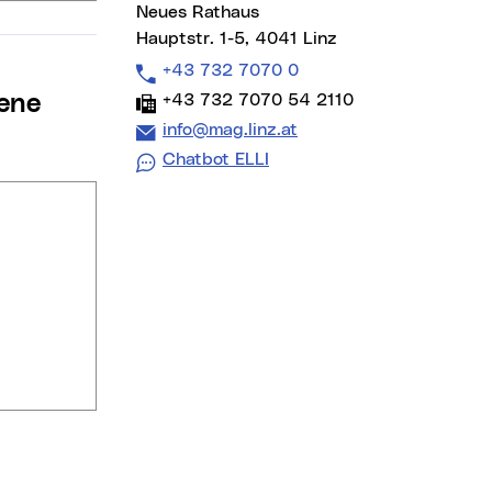
Neues Rathaus
Hauptstr. 1-5, 4041 Linz
Telefon:
+43 732 7070 0
Fax:
+43 732 7070 54 2110
E-Mail Adresse:
info@mag.linz.at
Chatbot ELLI