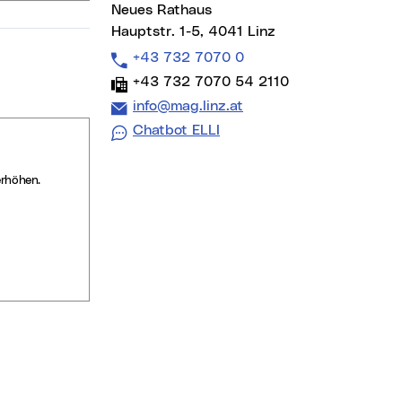
Neues Rathaus
Hauptstr. 1-5, 4041 Linz
Telefon:
+43 732 7070 0
Fax:
+43 732 7070 54 2110
E-Mail Adresse:
info@mag.linz.at
Chatbot ELLI