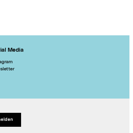
ial Media
tagram
sletter
elden