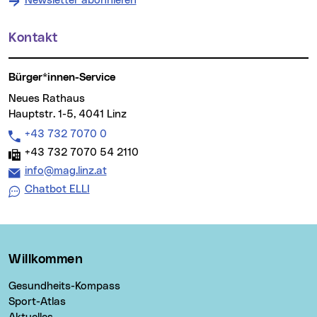
Newsletter abonnieren
Kontakt
Bürger*innen-Service
Neues Rathaus
Hauptstr. 1-5, 4041 Linz
Telefon:
+43 732 7070 0
Fax:
+43 732 7070 54 2110
E-Mail Adresse:
info@mag.linz.at
Chatbot ELLI
Willkommen
Gesundheits-Kompass
Sport-Atlas